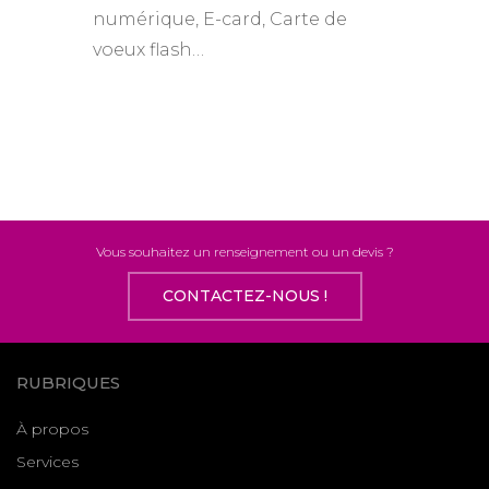
numérique, E-card, Carte de
voeux flash…
Vous souhaitez un renseignement ou un devis ?
CONTACTEZ-NOUS !
RUBRIQUES
À propos
Services