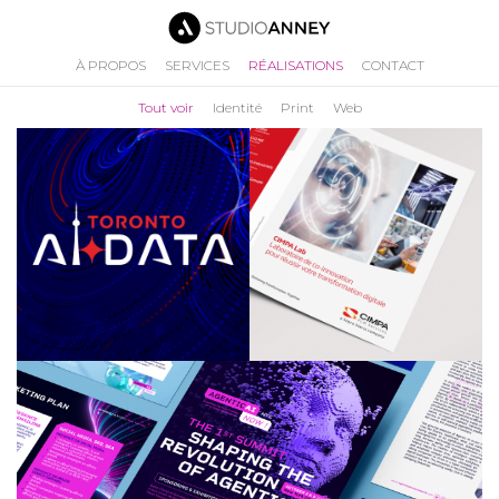
À PROPOS
SERVICES
RÉALISATIONS
CONTACT
Tout voir
Identité
Print
Web