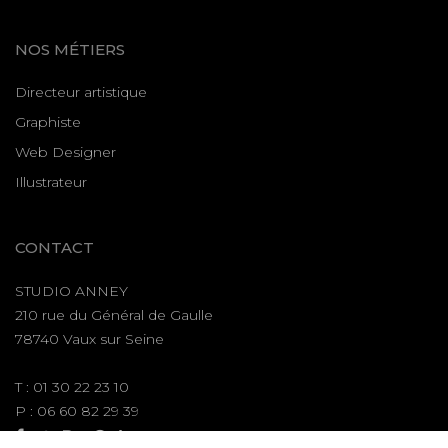
NOS MÉTIERS
Directeur artistique
Graphiste
Web Designer
Illustrateur
CONTACT
STUDIO ANNEY
210 rue du Général de Gaulle
78740 Vaux sur Seine
T : 01 30 22 23 10
P : 06 60 82 29 39