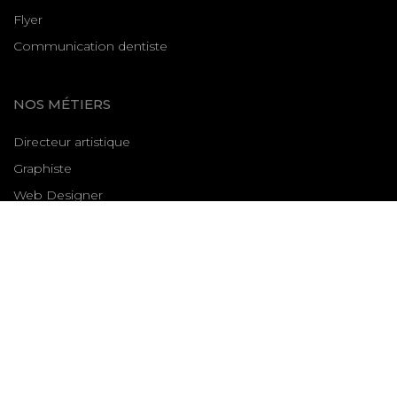
Flyer
Communication dentiste
NOS MÉTIERS
Directeur artistique
Graphiste
Web Designer
Illustrateur
CONTACT
STUDIO ANNEY
210 rue du Général de Gaulle
78740 Vaux sur Seine