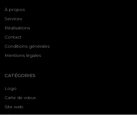
À propos
Services
Réalisations
Contact
Conditions générales
Mentions légales
CATÉGORIES
Logo
Carte de vœux
Site web
Plaquette
Flyer
Communication dentiste